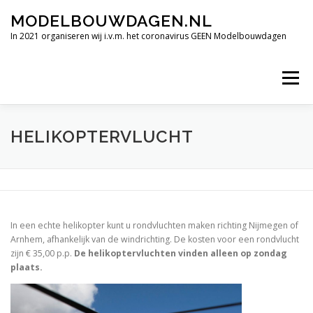
Ga
MODELBOUWDAGEN.NL
naar
de
In 2021 organiseren wij i.v.m. het coronavirus GEEN Modelbouwdagen
inhoud
Menu
TERUGBLIK INTERNATIONALE MODELBOUWDAGEN 2019
HELIKOPTERVLUCHT
FILMIMPRESSIE
ALLE HOOGTEPUNTEN
In een echte helikopter kunt u rondvluchten maken richting Nijmegen of
VERDERE DEELNEMENDE CLUBS.
OPENINGSTIJDEN
Arnhem, afhankelijk van de windrichting. De kosten voor een rondvlucht
zijn € 35,00 p.p.
De helikoptervluchten vinden alleen op zondag
plaats.
CONTACT
SPONSORS BEDRIJVEN.