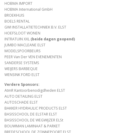
HOBMA IMPORT
HOBMA International GmbH
SPONSORS FABRIKANTEN.
PERSBERICHT
BROEKHUIS
BOELS RENTAL
GWI INSTALLATIETECHNIEK B.V. ELST
HOEFSLOOT WONEN
PLATTEGROND EVENEMENTENTERREIN
INTRATUIN XXL
(beide dagen geopend)
JUMBO MACLEANE ELST
MODELSPOORBEURS
PEER Van Der VEN EVENEMENTEN
SANDERSE SYSTEMS
WEIJERS BARBEQUE
WENSINK FORD ELST
Verdere Sponsors:
AtmR Kantoorbenodigdheden ELST
AUTO DETAILING ELST
AUTOSCHADE ELST
BAKKER HYDRAULIC PRODUCTS ELST
BASISSCHOOL DE ELSTAR ELST
BASISSCHOOL DE WEGWIJZER ELSt
BOUWMAN LAMINAAT & PARKET
BREDESCHOOL DE ZONNEPOORT ELST