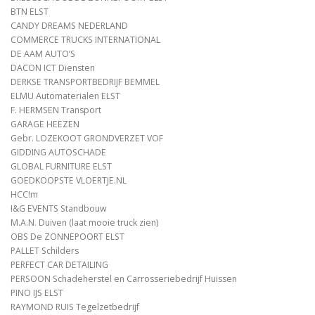
BTN ELST
CANDY DREAMS NEDERLAND
COMMERCE TRUCKS INTERNATIONAL
DE AAM AUTO’S
DACON ICT Diensten
DERKSE TRANSPORTBEDRIJF BEMMEL
ELMU Automaterialen ELST
F. HERMSEN Transport
GARAGE HEEZEN
Gebr. LOZEKOOT GRONDVERZET VOF
GIDDING AUTOSCHADE
GLOBAL FURNITURE ELST
GOEDKOOPSTE VLOERTJE.NL
HCC!m
I&G EVENTS Standbouw
M.A.N. Duiven (laat mooie truck zien)
OBS De ZONNEPOORT ELST
PALLET Schilders
PERFECT CAR DETAILING
PERSOON Schadeherstel en Carrosseriebedrijf Huissen
PINO IJS ELST
RAYMOND RUIS Tegelzetbedrijf