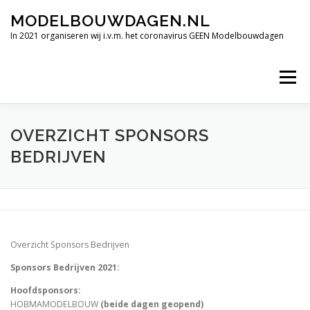
Ga
MODELBOUWDAGEN.NL
naar
de
In 2021 organiseren wij i.v.m. het coronavirus GEEN Modelbouwdagen
inhoud
Menu
TERUGBLIK INTERNATIONALE MODELBOUWDAGEN 2019
OVERZICHT SPONSORS
BEDRIJVEN
FILMIMPRESSIE
ALLE HOOGTEPUNTEN
VERDERE DEELNEMENDE CLUBS.
OPENINGSTIJDEN
Overzicht Sponsors Bedrijven
Sponsors Bedrijven 2021:
CONTACT
SPONSORS BEDRIJVEN.
Hoofdsponsors:
HOBMAMODELBOUW
(beide dagen geopend)