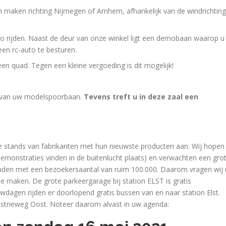
n maken richting Nijmegen of Arnhem, afhankelijk van de windrichting
o rijden. Naast de deur van onze winkel ligt een demobaan waarop u
en rc-auto te besturen.
een quad. Tegen een kleine vergoeding is dit mogelijk!
n van uw modelspoorbaan.
Tevens treft u in deze zaal een
e stands van fabrikanten met hun nieuwste producten aan. Wij hopen
demonstraties vinden in de buitenlucht plaats) en verwachten een gro
uden met een bezoekersaantal van ruim 100.000. Daarom vragen wij 
e maken. De grote parkeergarage bij station ELST is gratis
wdagen rijden er doorlopend gratis bussen van en naar station Elst.
ustrieweg Oost. Noteer daarom alvast in uw agenda: