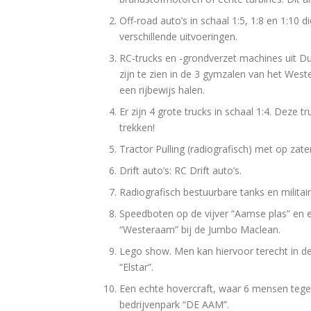
Off-road auto’s in schaal 1:5, 1:8 en 1:10
verschillende uitvoeringen.
RC-trucks en -grondverzet machines uit Du
zijn te zien in de 3 gymzalen van het West
een rijbewijs halen.
Er zijn 4 grote trucks in schaal 1:4. Deze 
trekken!
Tractor Pulling (radiografisch) met op zate
Drift auto’s: RC Drift auto’s.
Radiografisch bestuurbare tanks en militai
Speedboten op de vijver “Aamse plas” en
“Westeraam” bij de Jumbo Maclean.
Lego show. Men kan hiervoor terecht in d
“Elstar”.
Een echte hovercraft, waar 6 mensen tegen
bedrijvenpark “DE AAM”.