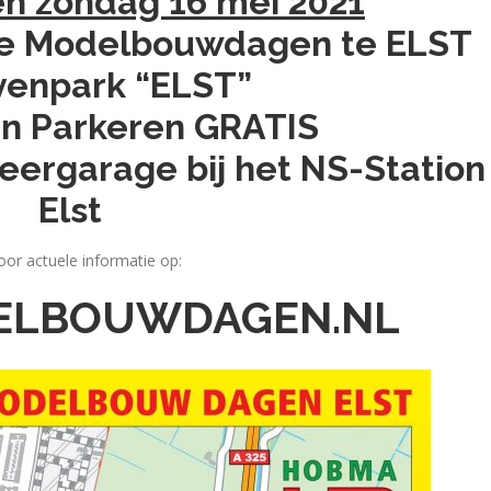
en zondag 16 mei 2021
ale Modelbouwdagen te ELST
venpark “ELST”
n Parkeren GRATIS
eergarage bij het NS-Station
Elst
voor actuele informatie op:
LBOUWDAGEN.NL