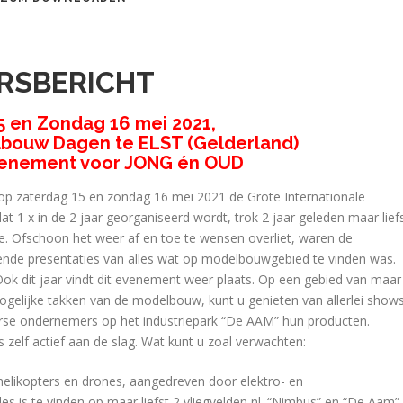
RSBERICHT
5 en Zondag 16 mei 2021,
lbouw Dagen te ELST (Gelderland)
evenement voor JONG én OUD
) op zaterdag 15 en zondag 16 mei 2021 de Grote Internationale
1 x in de 2 jaar georganiseerd wordt, trok 2 jaar geleden maar lief
e. Ofschoon het weer af en toe te wensen overliet, waren de
ende presentaties van alles wat op modelbouwgebied te vinden was.
Ook dit jaar vindt dit evenement weer plaats. Op een gebied van maar
ogelijke takken van de modelbouw, kunt u genieten van allerlei show
rse ondernemers op het industriepark “De AAM” hun producten.
 zelf actief aan de slag. Wat kunt u zoal verwachten:
helikopters en drones, aangedreven door elektro- en
es is te vinden op maar liefst 2 vliegvelden nl. “Nimbus” en “De Aam”.