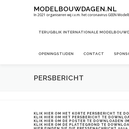
Ga
MODELBOUWDAGEN.NL
naar
In 2021 organiseren wij i.v.m. het coronavirus GEEN Mod
de
inhoud
TERUGBLIK INTERNATIONALE MODELBOUW
OPENINGSTIJDEN
CONTACT
SPONSO
PERSBERICHT
KLIK HIER OM HET KORTE PERSBERICHT TE 
KLIK HIER OM HET PERSBERICHT TE DOWNLOA
KLIK HIER OM DE POSTER TE DOWNLOADEN (
M
KLIK HIER OM DE PLATTEGROND TE DOWNLOA
HIER FINDEN SIE DIE
PRESSENACHRICHT 2019