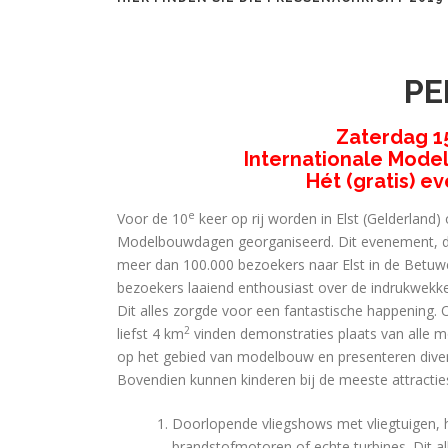
PE
Zaterdag 1
Internationale Mode
Hét (gratis) 
e
Voor de 10
keer op rij worden in Elst (Gelderland
Modelbouwdagen georganiseerd. Dit evenement, dat 
meer dan 100.000 bezoekers naar Elst in de Betuw
bezoekers laaiend enthousiast over de indrukwekk
Dit alles zorgde voor een fantastische happening. 
2
liefst 4 km
vinden demonstraties plaats van alle m
op het gebied van modelbouw en presenteren dive
Bovendien kunnen kinderen bij de meeste attracties
Doorlopende vliegshows met vliegtuigen, 
brandstofmotoren of echte turbines. Dit all