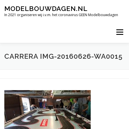
Ga
MODELBOUWDAGEN.NL
naar
de
In 2021 organiseren wij i.v.m. het coronavirus GEEN Modelbouwdagen
inhoud
Menu
TERUGBLIK INTERNATIONALE MODELBOUWDAGEN 2019
CARRERA IMG-20160626-WA0015
FILMIMPRESSIE
ALLE HOOGTEPUNTEN
VERDERE DEELNEMENDE CLUBS.
OPENINGSTIJDEN
CONTACT
SPONSORS BEDRIJVEN.