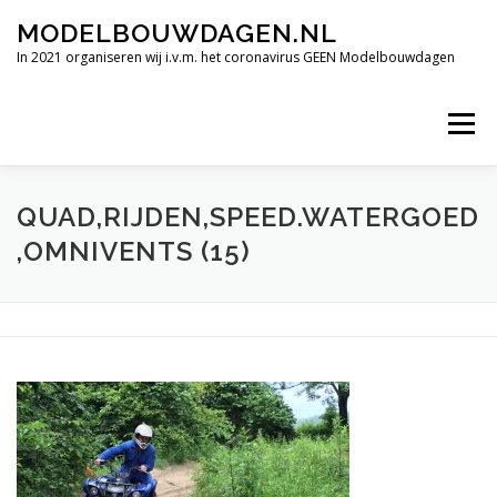
Ga
MODELBOUWDAGEN.NL
naar
de
In 2021 organiseren wij i.v.m. het coronavirus GEEN Modelbouwdagen
inhoud
Menu
TERUGBLIK INTERNATIONALE MODELBOUWDAGEN 2019
QUAD,RIJDEN,SPEED.WATERGOED
,OMNIVENTS (15)
FILMIMPRESSIE
ALLE HOOGTEPUNTEN
VERDERE DEELNEMENDE CLUBS.
OPENINGSTIJDEN
CONTACT
SPONSORS BEDRIJVEN.