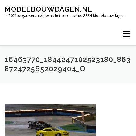
Ga
MODELBOUWDAGEN.NL
naar
de
In 2021 organiseren wij i.v.m. het coronavirus GEEN Modelbouwdagen
inhoud
Menu
TERUGBLIK INTERNATIONALE MODELBOUWDAGEN 2019
16463770_1844247102523180_863
8724725652029404_O
FILMIMPRESSIE
ALLE HOOGTEPUNTEN
VERDERE DEELNEMENDE CLUBS.
OPENINGSTIJDEN
CONTACT
SPONSORS BEDRIJVEN.