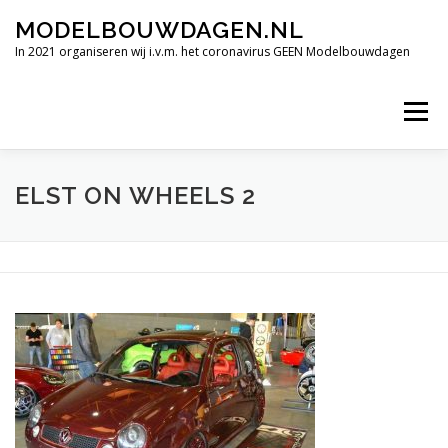
Ga
MODELBOUWDAGEN.NL
naar
de
In 2021 organiseren wij i.v.m. het coronavirus GEEN Modelbouwdagen
inhoud
Menu
TERUGBLIK INTERNATIONALE MODELBOUWDAGEN 2019
ELST ON WHEELS 2
FILMIMPRESSIE
ALLE HOOGTEPUNTEN
VERDERE DEELNEMENDE CLUBS.
OPENINGSTIJDEN
CONTACT
SPONSORS BEDRIJVEN.