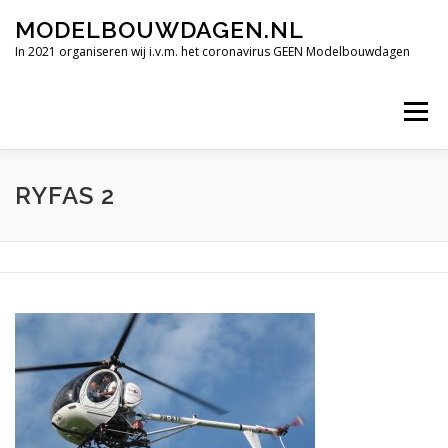
Ga
MODELBOUWDAGEN.NL
naar
de
In 2021 organiseren wij i.v.m. het coronavirus GEEN Modelbouwdagen
inhoud
Menu
TERUGBLIK INTERNATIONALE MODELBOUWDAGEN 2019
RYFAS 2
FILMIMPRESSIE
ALLE HOOGTEPUNTEN
VERDERE DEELNEMENDE CLUBS.
OPENINGSTIJDEN
CONTACT
SPONSORS BEDRIJVEN.