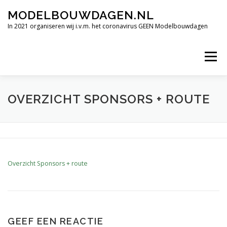
Ga
MODELBOUWDAGEN.NL
naar
de
In 2021 organiseren wij i.v.m. het coronavirus GEEN Modelbouwdagen
inhoud
Menu
TERUGBLIK INTERNATIONALE MODELBOUWDAGEN 2019
OVERZICHT SPONSORS + ROUTE
FILMIMPRESSIE
ALLE HOOGTEPUNTEN
Overzicht Sponsors + route
VERDERE DEELNEMENDE CLUBS.
OPENINGSTIJDEN
CONTACT
SPONSORS BEDRIJVEN.
GEEF EEN REACTIE