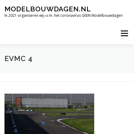
Ga
MODELBOUWDAGEN.NL
naar
de
In 2021 organiseren wij i.v.m. het coronavirus GEEN Modelbouwdagen
inhoud
Menu
TERUGBLIK INTERNATIONALE MODELBOUWDAGEN 2019
EVMC 4
FILMIMPRESSIE
ALLE HOOGTEPUNTEN
VERDERE DEELNEMENDE CLUBS.
OPENINGSTIJDEN
CONTACT
SPONSORS BEDRIJVEN.