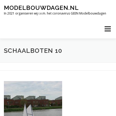
Ga
MODELBOUWDAGEN.NL
naar
de
In 2021 organiseren wij i.v.m. het coronavirus GEEN Modelbouwdagen
inhoud
Menu
TERUGBLIK INTERNATIONALE MODELBOUWDAGEN 2019
SCHAALBOTEN 10
FILMIMPRESSIE
ALLE HOOGTEPUNTEN
VERDERE DEELNEMENDE CLUBS.
OPENINGSTIJDEN
CONTACT
SPONSORS BEDRIJVEN.